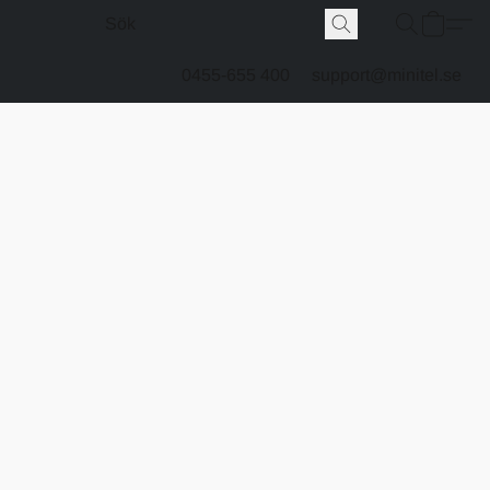
0455-655 400
support@minitel.se